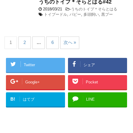
うちのトイプ＊そらとはる#42
2018/03/21
-
うちのトイプ＊そらとはる
トイプードル
,
パピー
,
多頭飼い
,
黒プー
1
2
…
6
次へ »
Twitter
シェア
Google+
Pocket
B!
はてブ
LINE